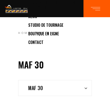
TOURNAGES FILMS TELEFILMS
PUBLICITES
NEWS
STUDIO DE TOURNAGE
BOUTIQUE EN LIGNE
HOME
MAF 30
CONTACT
MAF 30
MAF 30