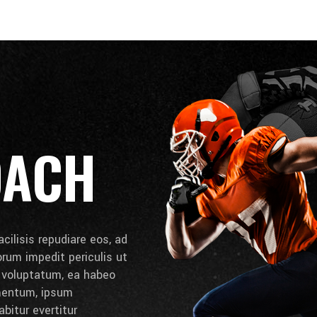
OACH
cilisis repudiare eos, ad
lorum impedit periculis ut
e voluptatum, ea habeo
umentum, ipsum
bitur evertitur