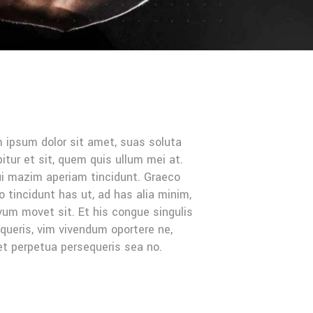
 ipsum dolor sit amet, suas soluta
pitur et sit, quem quis ullum mei at.
i mazim aperiam tincidunt. Graeco
o tincidunt has ut, ad has alia minim,
vum movet sit. Et his congue singulis
queris, vim vivendum oportere ne,
et perpetua persequeris sea no.