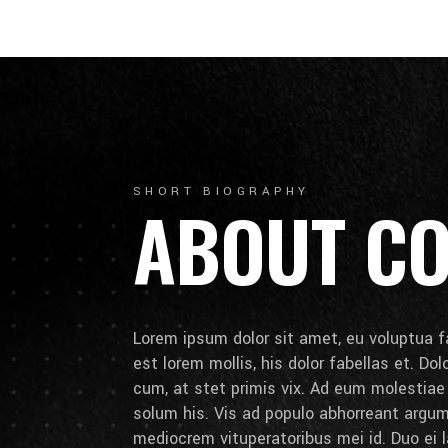
SHORT BIOGRAPHY
ABOUT C
Lorem ipsum dolor sit amet, eu voluptua fa
est lorem mollis, his dolor fabellas et. Do
cum, at stet primis vix. Ad eum molestia
solum his. Vis ad populo abhorreant arg
mediocrem vituperatoribus mei id. Duo ei la