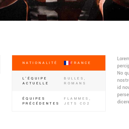
Lorem
NATIONALITÉ
FRANCE
perci
No qu
L'ÉQUIPE
BULLES,
nostr
ACTUELLE
ROMANS
id no
perse
ÉQUIPES
FLAMMES,
dicer
PRÉCÉDENTES
JETS CO2