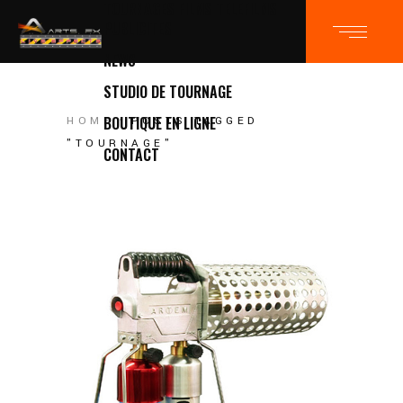
TOURNAGES FILMS TELEFILMS
PUBLICITES
NEWS
STUDIO DE TOURNAGE
BOUTIQUE EN LIGNE
HOME
POSTS TAGGED
"TOURNAGE"
CONTACT